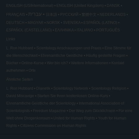
ENGLISH (US/International)
ENGLISH (United Kingdom)
DANSK
עברית
FRANÇAIS
日本語
РУССКИЙ
繁體中文
NEDERLANDS
DEUTSCH
MAGYAR
NORSK
SVENSKA
ESPAÑOL (LATINO)
ESPAÑOL (CASTELLANO)
ΕΛΛΗΝΙΚA
ITALIANO
PORTUGUÊS
Links
L. Ron Hubbard
Scientology Anschauungen und Praxis
Eine Stimme für
die Menschlichkeit
Ehrenamtliche Geistliche
Häufig gestellte Fragen
Bücher
Online-Kurse
Wer bin ich?
Weitere Informationen
Kontakt
aufnehmen
Orte
Ähnliche Seiten
L. Ron Hubbard
Dianetik
Scientology Network
Scientology Religion
David Miscavige
Starten Sie Ihren kostenlosen Online-Kurs
Ehrenamtliche Geistliche der Scientology
International Association of
Scientologists
Freedom Magazine
Der Weg zum Glücklichsein
Für eine
Welt ohne Drogenkonsum
United for Human Rights
Youth for Human
Rights
Citizens Commission on Human Rights