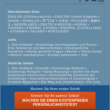
Internationale Sites
ENGLISH (US/International)
ENGLISH (United Kingdom)
עברית
DANSK
FRANÇAIS
日本語
РУССКИЙ
繁體中
文
NEDERLANDS
DEUTSCH
MAGYAR
NORSK
SVENSKA
ESPAÑOL (LATINO)
ESPAÑOL (CASTELLANO)
ΕΛΛΗΝΙΚA
ITALIANO
PORTUGUÊS
Links
L. Ron Hubbard
Scientology Anschauungen und Praxis
Eine Stimme für die Menschlichkeit
Ehrenamtliche
Geistliche
Häufig gestellte Fragen
Bücher
Online-Kurse
Weitere Informationen
Kontakt aufnehmen
Orte
Ähnliche Seiten
L. Ron Hubbard
Dianetik
Scientology Network
Scientology Religion
David Miscavige
Starten Sie Ihren
kostenlosen Online-Kurs
Ehrenamtliche Geistliche der
Scientology
International Association of Scientologists
Freedom Magazine
Der Weg zum Glücklichsein
Für eine
Welt ohne Drogenkonsum
United for Human Rights
Youth
Machen Sie Ihren ersten Schritt
for Human Rights
Citizens Commission on Human Rights
Kennen Sie Ihr wahres Selbst!
© 2026 Scientology Kirche International. Alle Rechte
MACHEN SIE EINEN KOSTENFREIEN
vorbehalten.
Datenschutzinformationen
•
Cookie-Richtlinie
•
PERSÖNLICHKEITSTEST
Nutzungsbedingungen
•
Rechtliche Informationen