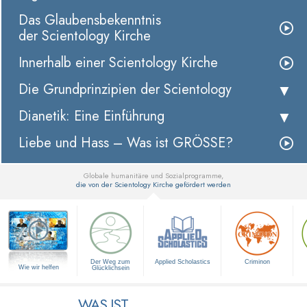
Das Glaubensbekenntnis
der Scientology Kirche
Innerhalb einer Scientology Kirche
Die Grundprinzipien der Scientology
Dianetik: Eine Einführung
Liebe und Hass – Was ist GRÖSSE?
Globale humanitäre und Sozialprogramme,
die von der Scientology Kirche gefördert werden
▼
Der Weg zum
Applied Scholastics
Criminon
Wie wir helfen
Glücklichsein
WAS IST