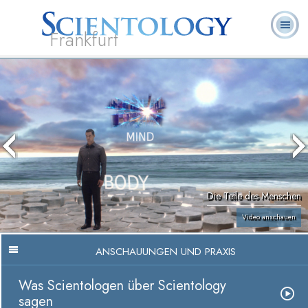
Frankfurt
L. Ron
Was ist
Ehrenamtliche
Häufig gestellte
Bücher
Hubbard
Scientology?
Geistliche
Fragen
Die Teile des Menschen
Video anschauen
ANSCHAUUNGEN UND PRAXIS
Was Scientologen über Scientology
sagen