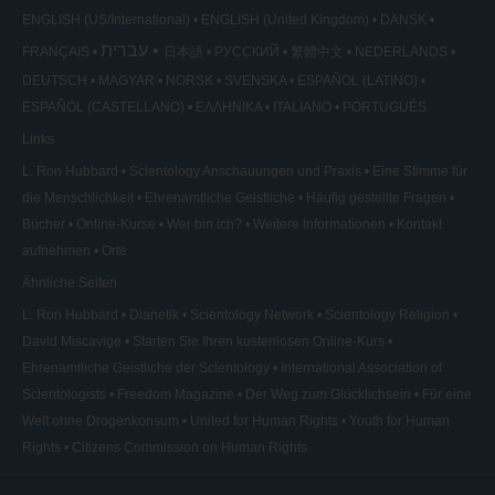
ENGLISH (US/International)
ENGLISH (United Kingdom)
DANSK
עברית
FRANÇAIS
日本語
РУССКИЙ
繁體中文
NEDERLANDS
DEUTSCH
MAGYAR
NORSK
SVENSKA
ESPAÑOL (LATINO)
ESPAÑOL (CASTELLANO)
ΕΛΛΗΝΙΚA
ITALIANO
PORTUGUÊS
Links
L. Ron Hubbard
Scientology Anschauungen und Praxis
Eine Stimme für
die Menschlichkeit
Ehrenamtliche Geistliche
Häufig gestellte Fragen
Bücher
Online-Kurse
Wer bin ich?
Weitere Informationen
Kontakt
aufnehmen
Orte
Ähnliche Seiten
L. Ron Hubbard
Dianetik
Scientology Network
Scientology Religion
David Miscavige
Starten Sie Ihren kostenlosen Online-Kurs
Ehrenamtliche Geistliche der Scientology
International Association of
Scientologists
Freedom Magazine
Der Weg zum Glücklichsein
Für eine
Welt ohne Drogenkonsum
United for Human Rights
Youth for Human
Rights
Citizens Commission on Human Rights