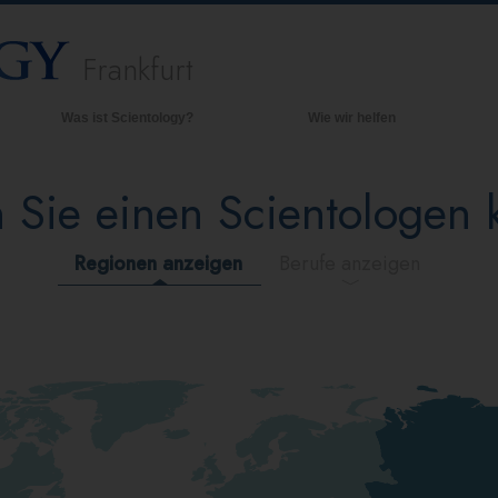
Frankfurt
Was ist Scientology?
Wie wir helfen
Anschauungen und Praxis
Hinte
grund
 Sie einen Scientologen
Scientology Bekenntnisse und
Kodizes
Inner
Was Scientologen über Scientology
Die O
Regionen anzeigen
Berufe anzeigen
sagen
Lernen Sie einen Scientologen kennen
Innerhalb einer Scientology Kirche
Die Grundprinzipien der Scientology
Eine Einführung in die Dianetik
Liebe und Hass – Was ist Größe?