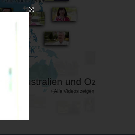
Australien und Ozeanien
+ Alle Videos zeigen