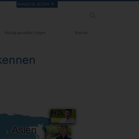
ÄHNLICHE SEITEN
Häufig gestellte Fragen
Bücher
rgrund und
Einführende Bücher
legende Prinzipien
 kennen
Hörbücher
halb einer Scientology Kirche
Einführungsvorträge
rganisation der Scientology
Filme