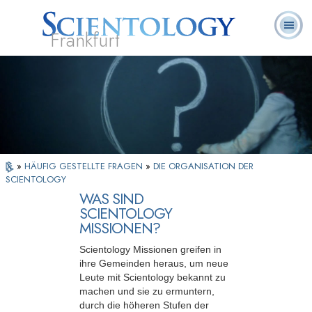
Frankfurt
L. Ron
Was ist
Ehrenamtliche
Häufig gestellte
Bücher
Hubbard
Scientology?
Geistliche
Fragen
»
HÄUFIG GESTELLTE FRAGEN
»
DIE ORGANISATION DER
SCIENTOLOGY
WAS SIND
SCIENTOLOGY
MISSIONEN?
Scientology Missionen greifen in
ihre Gemeinden heraus, um neue
Leute mit Scientology bekannt zu
machen und sie zu ermuntern,
durch die höheren Stufen der