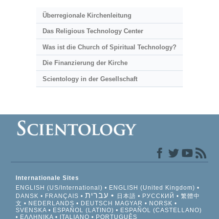
Überregionale Kirchenleitung
Das Religious Technology Center
Was ist die Church of Spiritual Technology?
Die Finanzierung der Kirche
Scientology in der Gesellschaft
Internationale Sites
ENGLISH (US/International)
ENGLISH (United Kingdom)
עברית
DANSK
FRANÇAIS
日本語
РУССКИЙ
繁體中
文
NEDERLANDS
DEUTSCH
MAGYAR
NORSK
SVENSKA
ESPAÑOL (LATINO)
ESPAÑOL (CASTELLANO)
ΕΛΛΗΝΙΚA
ITALIANO
PORTUGUÊS