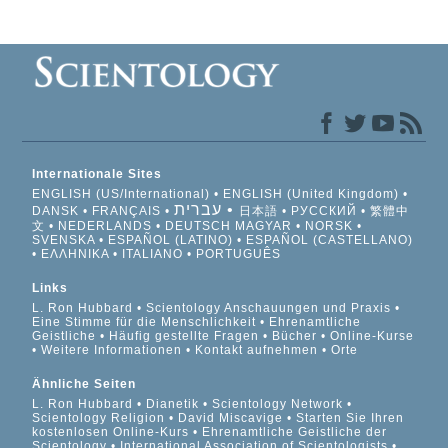
Internationale Sites
ENGLISH (US/International)
ENGLISH (United Kingdom)
עברית
DANSK
FRANÇAIS
日本語
РУССКИЙ
繁體中
文
NEDERLANDS
DEUTSCH
MAGYAR
NORSK
SVENSKA
ESPAÑOL (LATINO)
ESPAÑOL (CASTELLANO)
ΕΛΛΗΝΙΚA
ITALIANO
PORTUGUÊS
Links
L. Ron Hubbard
Scientology Anschauungen und Praxis
Eine Stimme für die Menschlichkeit
Ehrenamtliche
Geistliche
Häufig gestellte Fragen
Bücher
Online-Kurse
Weitere Informationen
Kontakt aufnehmen
Orte
Ähnliche Seiten
L. Ron Hubbard
Dianetik
Scientology Network
Scientology Religion
David Miscavige
Starten Sie Ihren
kostenlosen Online-Kurs
Ehrenamtliche Geistliche der
Scientology
International Association of Scientologists