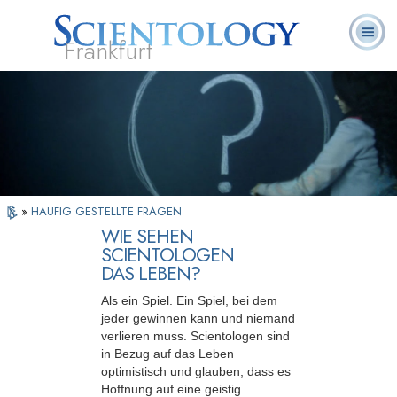
Frankfurt
L. Ron
Was ist
Ehrenamtliche
Häufig gestellte
Bücher
Hubbard
Scientology?
Geistliche
Fragen
»
HÄUFIG GESTELLTE FRAGEN
WIE SEHEN
SCIENTOLOGEN
DAS LEBEN?
Als ein Spiel. Ein Spiel, bei dem
jeder gewinnen kann und niemand
verlieren muss. Scientologen sind
in Bezug auf das Leben
optimistisch und glauben, dass es
Hoffnung auf eine geistig