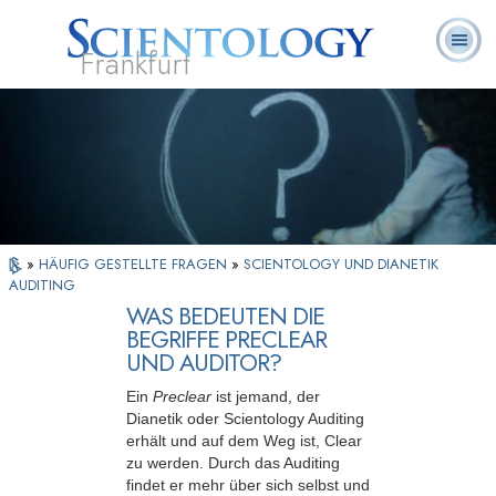
Frankfurt
L. Ron
Was ist
Ehrenamtliche
Häufig gestellte
Bücher
Hubbard
Scientology?
Geistliche
Fragen
»
HÄUFIG GESTELLTE FRAGEN
»
SCIENTOLOGY UND DIANETIK
AUDITING
WAS BEDEUTEN DIE
BEGRIFFE PRECLEAR
UND AUDITOR?
Ein
Preclear
ist jemand, der
Dianetik oder Scientology Auditing
erhält und auf dem Weg ist, Clear
zu werden. Durch das Auditing
findet er mehr über sich selbst und