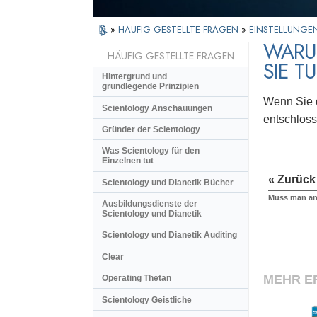
»
HÄUFIG GESTELLTE FRAGEN
»
EINSTELLUNGE
WARU
HÄUFIG GESTELLTE FRAGEN
SIE T
Hintergrund und
grundlegende Prinzipien
Wenn Sie d
Scientology Anschauungen
entschlos
Gründer der Scientology
Was Scientology für den
Einzelnen tut
« Zurück
Scientology und Dianetik Bücher
Muss man an
Ausbildungsdienste der
Scientology und Dianetik
Scientology und Dianetik Auditing
Clear
MEHR E
Operating Thetan
Scientology Geistliche