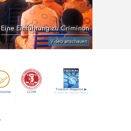
Eine Einführung zu Criminon
Video anschauen
Freedom Magazine
▶
nrechte
CCHR
A Voice for Human Rights
T