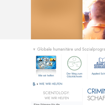
Globale humanitäre und Sozialprog
▼
Der Weg zum
Applied Sch
Wie wir helfen
Glücklichsein
»
WIE WIR HELFEN
CRIM
SCIENTOLOGY:
SCHAF
WIE WIR HELFEN
Eine Stimme für die