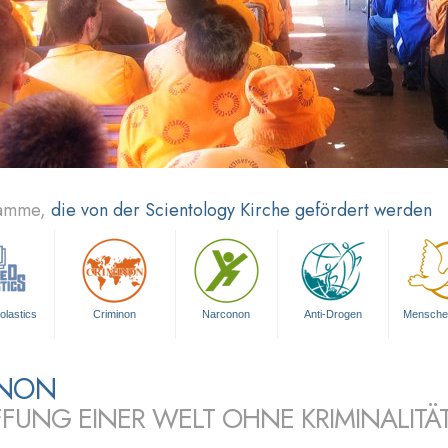
ramme,
die von der Scientology Kirche gefördert werden
olastics
Criminon
Narconon
Anti-Drogen
Mensche
INON
FUNG EINER WELT OHNE KRIMINALITÄ