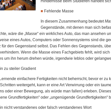
Hindernisse beim Studieren handelt sic
■
Fehlende Masse
In diesem Zusammenhang bedeutet
Ma
Gegenstände, mit denen man sich befass
hte, wäre die „Masse“ ein wirkliches Auto, das man ansehen u
weise eines Autos, Computers oder Sonnensystems sind die ge
z für den Gegenstand selbst. Das Fehlen des Gegenstands, über
verhindern. Wenn die Masse eines Fachgebiets fehlt, wird sich d
les um ihn herum drehen würde, irgendwie leblos oder gelangwei
in zu steiler Gradient
ernende einfachere Fertig­keiten nicht beherrscht, bevor er zu 
chritten weitergeht, kann er eine Art Verwirrung oder ein taum
 oder einer Bewegung, als würde man fallen) erleben. Dieses 
ene Grundfertigkeiten“ oder „ungenügende Grundfertigkeiten“ b
in nicht verstandenes oder falsch verstandenes Wort