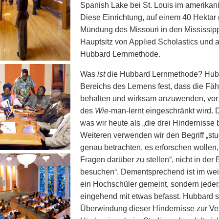
Spanish Lake bei St. Louis im amerikan
Diese Einrichtung, auf einem 40 Hektar
Mündung des Missouri in den Mississippi 
Hauptsitz von Applied Scholastics und a
Hubbard Lernmethode.
Was
ist
die Hubbard Lernmethode? Hubba
Bereichs des Lernens fest, dass die Fäh
behalten und wirksam anzuwenden, vor 
des
Wie
-man-lernt eingeschränkt wird.
was wir heute als „die drei Hindernisse
Weiteren verwenden wir den Begriff „st
genau betrachten, es erforschen wollen
Fragen darüber zu stellen“, nicht in de
besuchen“. Dementsprechend ist im weite
ein Hochschüler gemeint, sondern jeder, 
eingehend mit etwas befasst. Hubbard s
Überwindung dieser Hindernisse zur Ver