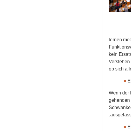
lernen möc
Funktions
kein Ersat
Verstehen 
ob sich al
■
E
Wenn der L
gehenden S
Schwankens
„ausgelass
■
E