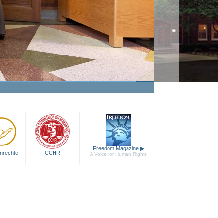
en für bessere Bildung sowie
Lese- und Schreibfähigkeit
Video anschauen
Freedom Magazine
▶
nrechte
CCHR
A Voice for Human Rights