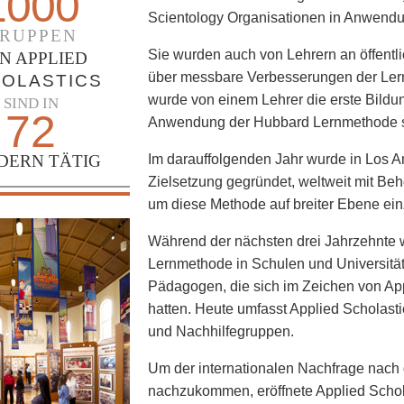
1000
Scientology Organisationen in Anwend
RUPPEN
Sie wurden auch von Lehrern an öffentl
N APPLIED
über messbare Verbesserungen der Lernf
OLASTICS
wurde von einem Lehrer die erste Bildung
SIND IN
72
Anwendung der Hubbard Lernmethode sp
DERN TÄTIG
Im darauffolgenden Jahr wurde in Los A
Zielsetzung gegründet, weltweit mit B
um diese Methode auf breiter Ebene ein
Während der nächsten drei Jahrzehnte 
Lernmethode in Schulen und Universitä
Pädagogen, die sich im Zeichen von A
hatten. Heute umfasst Applied Scholast
und Nachhilfegruppen.
Um der internationalen Nachfrage nac
nachzukommen, eröffnete Applied Schol