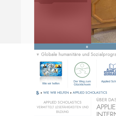
Globale humanitäre und Sozialprog
▼
Der Weg zum
Applied Sch
Wie wir helfen
Glücklichsein
»
WIE WIR HELFEN
»
APPLIED SCHOLASTICS
ÜBER DA
APPLIED SCHOLASTICS
APPLI
VERMITTELT LESEFÄHIGKEITEN UND
INTER
BILDUNG