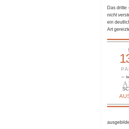
Das dritte
nicht verst
ein deutli
Art gereiz
1
PÄ
– w
A
SC
AU
ausgebilde