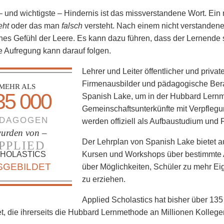
 – und wichtigste – Hindernis ist das missverstandene Wort. Ei
eht
oder das man
falsch
versteht. Nach einem nicht verstandene
ches Gefühl der Leere. Es kann dazu führen, dass der Lernende s
te Aufregung kann darauf folgen.
Lehrer und Leiter öffentlicher und privat
Firmenausbilder und pädagogische Ber
MEHR ALS
35 000
Spanish Lake, um in der Hubbard Lernm
Gemeinschaftsunterkünfte mit Verpflegu
DAGOGEN
werden offiziell als Aufbaustudium und 
urden von –
Der Lehrplan von Spanish Lake bietet a
PPLIED
HOLASTICS
Kursen und Workshops über bestimmte
SGEBILDET
über Möglichkeiten, Schüler zu mehr E
zu erziehen.
Applied Scholastics hat bisher über 1
t, die ihrerseits die Hubbard Lernmethode an Millionen Kollege