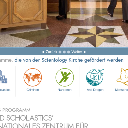
Lösung
Zurück
Weiter
ramme,
die von der Scientology Kirche gefördert werden
olastics
Criminon
Narconon
Anti-Drogen
Mensche
S PROGRAMM
ED SCHOLASTICS’
NATIONALES ZENTRUM FÜR