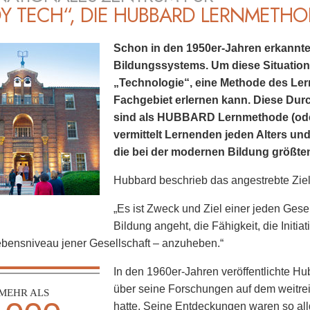
Y TECH“, DIE HUBBARD LERNMETH
Schon in den 1950er-Jahren erkannt
Bildungssystems. Um diese Situation 
„Technologie“, eine Methode des Lern
Fachgebiet erlernen kann. Diese Dur
sind als HUBBARD Lernmethode (oder
vermittelt Lernenden jeden Alters un
die bei der modernen Bildung größtente
Hubbard beschrieb das angestrebte Zie
„Es ist Zweck und Ziel einer jeden Gese
Bildung angeht, die Fähigkeit, die Initia
bensniveau jener Gesellschaft – anzuheben.“
In den 1960er-Jahren veröffentlichte Hu
über seine Forschungen auf dem weitre
MEHR ALS
hatte. Seine Entdeckungen waren so all