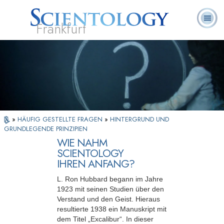
Frankfurt
L. Ron
Was ist
Ehrenamtliche
Häufig gestellte
Bücher
Hubbard
Scientology?
Geistliche
Fragen
»
HÄUFIG GESTELLTE FRAGEN
»
HINTERGRUND UND
GRUNDLEGENDE PRINZIPIEN
WIE NAHM
SCIENTOLOGY
IHREN ANFANG?
L. Ron Hubbard begann im Jahre
1923 mit seinen Studien über den
Verstand und den Geist. Hieraus
resultierte 1938 ein Manuskript mit
dem Titel „Excalibur“. In dieser