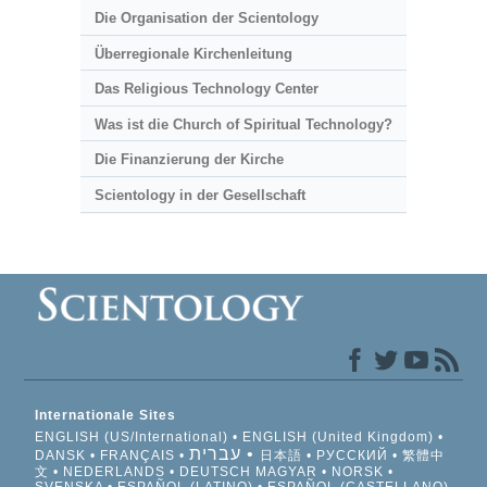
Die Organisation der Scientology
Überregionale Kirchenleitung
Das Religious Technology Center
Was ist die Church of Spiritual Technology?
Die Finanzierung der Kirche
Scientology in der Gesellschaft
Internationale Sites
ENGLISH (US/International)
ENGLISH (United Kingdom)
עברית
DANSK
FRANÇAIS
日本語
РУССКИЙ
繁體中
文
NEDERLANDS
DEUTSCH
MAGYAR
NORSK
SVENSKA
ESPAÑOL (LATINO)
ESPAÑOL (CASTELLANO)