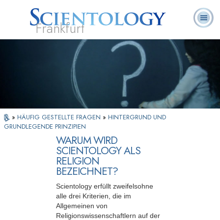
Frankfurt
L. Ron
Was ist
Ehrenamtliche
Häufig gestellte
Bücher
Hubbard
Scientology?
Geistliche
Fragen
»
HÄUFIG GESTELLTE FRAGEN
»
HINTERGRUND UND
GRUNDLEGENDE PRINZIPIEN
WARUM WIRD
SCIENTOLOGY ALS
RELIGION
BEZEICHNET?
Scientology erfüllt zweifelsohne
alle drei Kriterien, die im
Allgemeinen von
Religionswissenschaftlern auf der