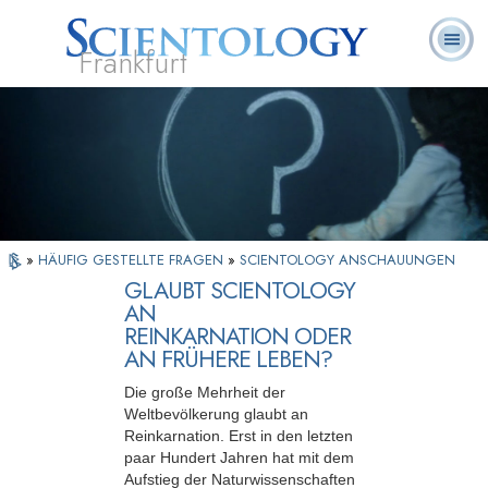
Frankfurt
L. Ron
Was ist
Ehrenamtliche
Häufig gestellte
Bücher
Hubbard
Scientology?
Geistliche
Fragen
»
HÄUFIG GESTELLTE FRAGEN
»
SCIENTOLOGY ANSCHAUUNGEN
GLAUBT SCIENTOLOGY
AN
REINKARNATION ODER
AN FRÜHERE LEBEN?
Die große Mehrheit der
Weltbevölkerung glaubt an
Reinkarnation. Erst in den letzten
paar Hundert Jahren hat mit dem
Aufstieg der Naturwissenschaften