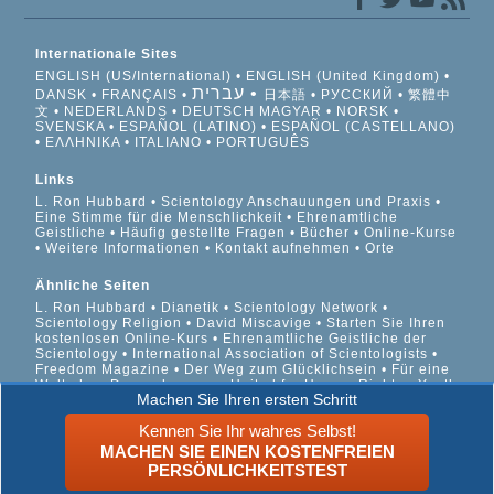
Internationale Sites
ENGLISH (US/International)
ENGLISH (United Kingdom)
עברית
DANSK
FRANÇAIS
日本語
РУССКИЙ
繁體中
文
NEDERLANDS
DEUTSCH
MAGYAR
NORSK
SVENSKA
ESPAÑOL (LATINO)
ESPAÑOL (CASTELLANO)
ΕΛΛΗΝΙΚA
ITALIANO
PORTUGUÊS
Links
L. Ron Hubbard
Scientology Anschauungen und Praxis
Eine Stimme für die Menschlichkeit
Ehrenamtliche
Geistliche
Häufig gestellte Fragen
Bücher
Online-Kurse
Weitere Informationen
Kontakt aufnehmen
Orte
Ähnliche Seiten
L. Ron Hubbard
Dianetik
Scientology Network
Scientology Religion
David Miscavige
Starten Sie Ihren
kostenlosen Online-Kurs
Ehrenamtliche Geistliche der
Scientology
International Association of Scientologists
Freedom Magazine
Der Weg zum Glücklichsein
Für eine
Welt ohne Drogenkonsum
United for Human Rights
Youth
Machen Sie Ihren ersten Schritt
for Human Rights
Citizens Commission on Human Rights
Kennen Sie Ihr wahres Selbst!
© 2026 Scientology Kirche International. Alle Rechte
MACHEN SIE EINEN KOSTENFREIEN
vorbehalten.
Datenschutzinformationen
•
Cookie-Richtlinie
•
PERSÖNLICHKEITSTEST
Nutzungsbedingungen
•
Rechtliche Informationen