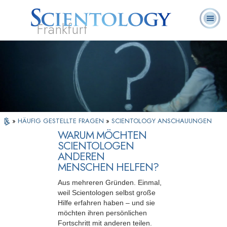
Frankfurt
L. Ron
Was ist
Ehrenamtliche
Häufig gestellte
Bücher
Hubbard
Scientology?
Geistliche
Fragen
»
HÄUFIG GESTELLTE FRAGEN
»
SCIENTOLOGY ANSCHAUUNGEN
WARUM MÖCHTEN
SCIENTOLOGEN
ANDEREN
MENSCHEN HELFEN?
Aus mehreren Gründen. Einmal,
weil Scientologen selbst große
Hilfe erfahren haben – und sie
möchten ihren persönlichen
Fortschritt mit anderen teilen.