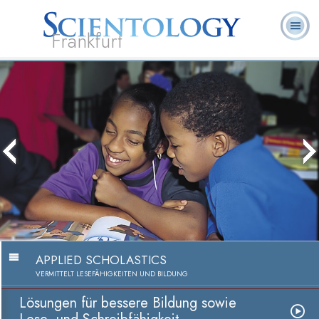
Frankfurt
L. Ron
Was ist
Ehrenamtliche
Häufig gestellte
Bücher
Hubbard
Scientology?
Geistliche
Fragen
APPLIED SCHOLASTICS
VERMITTELT LESEFÄHIGKEITEN UND BILDUNG
Lösungen für bessere Bildung sowie