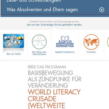
Lese- und Schreibfähigkeit
Was Absolventen und Eltern sagen
Globale humanitäre und Sozialprogramme,
die von der Scientology Kirche gefördert werden
▼
Der Weg zum
Applied Scholastics
Criminon
Wie wir helfen
Glücklichsein
ÜBER DAS PROGRAMM
BASISBEWEGUNG
ALS ZÜNDFUNKE FÜR
VERÄNDERUNG
WORLD LITERACY
CRUSADE
(WELTWEITE