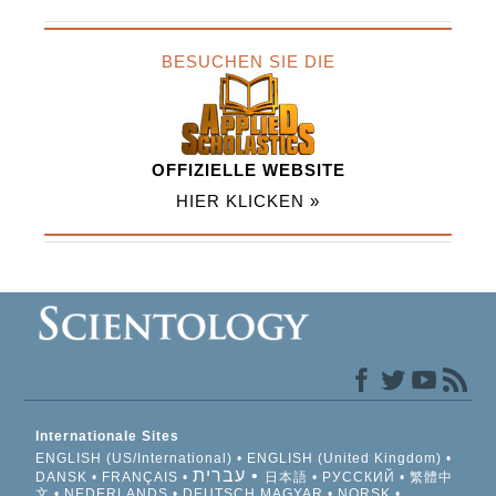
BESUCHEN SIE DIE
OFFIZIELLE WEBSITE
HIER KLICKEN »
Internationale Sites
ENGLISH (US/International)
ENGLISH (United Kingdom)
עברית
DANSK
FRANÇAIS
日本語
РУССКИЙ
繁體中
文
NEDERLANDS
DEUTSCH
MAGYAR
NORSK