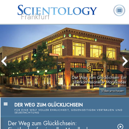
Frankfurt
L. Ron
Was ist
Ehrenamtliche
Häufig gestellte
Bücher
Hubbard
Scientology?
Geistliche
Fragen
Der Weg zum Glücklichsein: Ein
überkonfessioneller Moralkodex
Video anschauen
DER WEG ZUM GLÜCKLICHSEIN
FÜR EINE WELT VOLLER EHRLICHKEIT, GEGENSEITIGEM VERTRAUEN UND
SELBSTACHTUNG
Der Weg zum Glücklichsein: