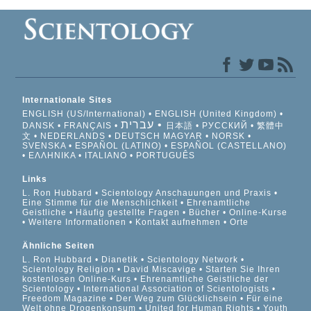
Internationale Sites
ENGLISH (US/International)
ENGLISH (United Kingdom)
עברית
DANSK
FRANÇAIS
日本語
РУССКИЙ
繁體中
文
NEDERLANDS
DEUTSCH
MAGYAR
NORSK
SVENSKA
ESPAÑOL (LATINO)
ESPAÑOL (CASTELLANO)
ΕΛΛΗΝΙΚA
ITALIANO
PORTUGUÊS
Links
L. Ron Hubbard
Scientology Anschauungen und Praxis
Eine Stimme für die Menschlichkeit
Ehrenamtliche
Geistliche
Häufig gestellte Fragen
Bücher
Online-Kurse
Weitere Informationen
Kontakt aufnehmen
Orte
Ähnliche Seiten
L. Ron Hubbard
Dianetik
Scientology Network
Scientology Religion
David Miscavige
Starten Sie Ihren
kostenlosen Online-Kurs
Ehrenamtliche Geistliche der
Scientology
International Association of Scientologists
Freedom Magazine
Der Weg zum Glücklichsein
Für eine
Welt ohne Drogenkonsum
United for Human Rights
Youth