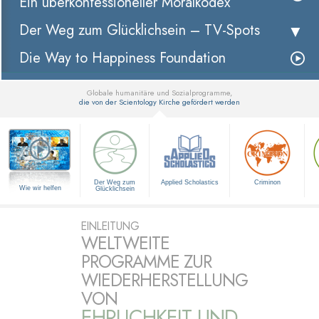
Ein überkonfessioneller Moralkodex
Der Weg zum Glücklichsein –
TV-Spots
Die Way to Happiness Foundation
Globale humanitäre und Sozialprogramme,
die von der Scientology Kirche gefördert werden
▼
Der Weg zum
Applied Scholastics
Criminon
Wie wir helfen
Glücklichsein
EINLEITUNG
WELTWEITE
PROGRAMME ZUR
WIEDERHERSTELLUNG
VON
EHRLICHKEIT UND