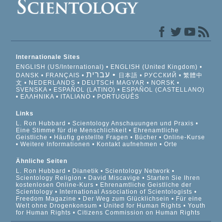
Internationale Sites
ENGLISH (US/International)
ENGLISH (United Kingdom)
עברית
DANSK
FRANÇAIS
日本語
РУССКИЙ
繁體中
文
NEDERLANDS
DEUTSCH
MAGYAR
NORSK
SVENSKA
ESPAÑOL (LATINO)
ESPAÑOL (CASTELLANO)
ΕΛΛΗΝΙΚA
ITALIANO
PORTUGUÊS
Links
L. Ron Hubbard
Scientology Anschauungen und Praxis
Eine Stimme für die Menschlichkeit
Ehrenamtliche
Geistliche
Häufig gestellte Fragen
Bücher
Online-Kurse
Weitere Informationen
Kontakt aufnehmen
Orte
Ähnliche Seiten
L. Ron Hubbard
Dianetik
Scientology Network
Scientology Religion
David Miscavige
Starten Sie Ihren
kostenlosen Online-Kurs
Ehrenamtliche Geistliche der
Scientology
International Association of Scientologists
Freedom Magazine
Der Weg zum Glücklichsein
Für eine
Welt ohne Drogenkonsum
United for Human Rights
Youth
for Human Rights
Citizens Commission on Human Rights