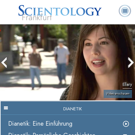
Frankfurt
L. Ron
Was ist
Ehrenamtliche
Häufig gestellte
Bücher
Hubbard
Scientology?
Geistliche
Fragen
Ellary
Video anschauen
DIANETIK
Dianetik: Eine Einführung