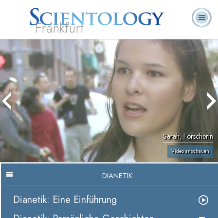
Frankfurt
L. Ron
Was ist
Ehrenamtliche
Häufig gestellte
Bücher
Hubbard
Scientology?
Geistliche
Fragen
Sarah, Forscherin
Video anschauen
DIANETIK
Dianetik: Eine Einführung