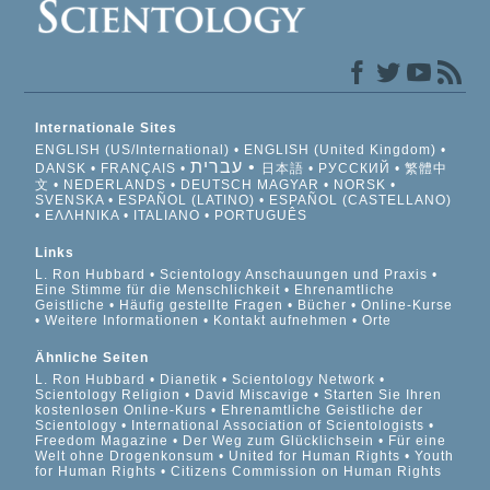
Internationale Sites
ENGLISH (US/International)
ENGLISH (United Kingdom)
עברית
DANSK
FRANÇAIS
日本語
РУССКИЙ
繁體中
文
NEDERLANDS
DEUTSCH
MAGYAR
NORSK
SVENSKA
ESPAÑOL (LATINO)
ESPAÑOL (CASTELLANO)
ΕΛΛΗΝΙΚA
ITALIANO
PORTUGUÊS
Links
L. Ron Hubbard
Scientology Anschauungen und Praxis
Eine Stimme für die Menschlichkeit
Ehrenamtliche
Geistliche
Häufig gestellte Fragen
Bücher
Online-Kurse
Weitere Informationen
Kontakt aufnehmen
Orte
Ähnliche Seiten
L. Ron Hubbard
Dianetik
Scientology Network
Scientology Religion
David Miscavige
Starten Sie Ihren
kostenlosen Online-Kurs
Ehrenamtliche Geistliche der
Scientology
International Association of Scientologists
Freedom Magazine
Der Weg zum Glücklichsein
Für eine
Welt ohne Drogenkonsum
United for Human Rights
Youth
for Human Rights
Citizens Commission on Human Rights