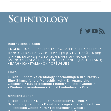
Internationale Sites
ENGLISH (US/International)
ENGLISH (United Kingdom)
עברית
DANSK
FRANÇAIS
日本語
РУССКИЙ
繁體中
文
NEDERLANDS
DEUTSCH
MAGYAR
NORSK
SVENSKA
ESPAÑOL (LATINO)
ESPAÑOL (CASTELLANO)
ΕΛΛΗΝΙΚA
ITALIANO
PORTUGUÊS
Links
L. Ron Hubbard
Scientology Anschauungen und Praxis
Eine Stimme für die Menschlichkeit
Ehrenamtliche
Geistliche
Häufig gestellte Fragen
Bücher
Online-Kurse
Weitere Informationen
Kontakt aufnehmen
Orte
Ähnliche Seiten
L. Ron Hubbard
Dianetik
Scientology Network
Scientology Religion
David Miscavige
Starten Sie Ihren
kostenlosen Online-Kurs
Ehrenamtliche Geistliche der