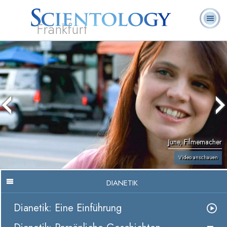
Frankfurt
L. Ron
Was ist
Ehrenamtliche
Häufig gestellte
Bücher
Hubbard
Scientology?
Geistliche
Fragen
June, Filmemacher
Video anschauen
DIANETIK
Dianetik: Eine Einführung