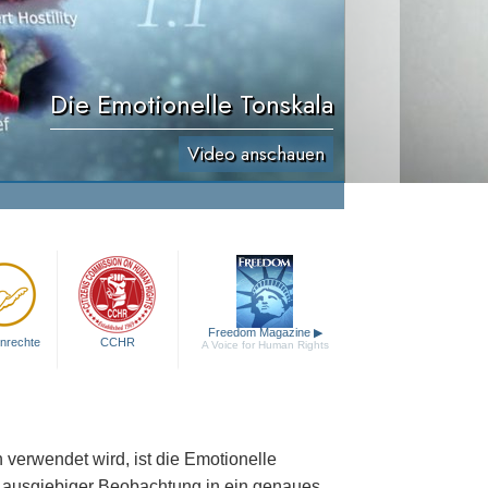
Die Emotionelle Tonskala
Video anschauen
Freedom Magazine
▶
nrechte
CCHR
A Voice for Human Rights
 verwendet wird, ist die Emotionelle
 ausgiebiger Beobachtung in ein genaues