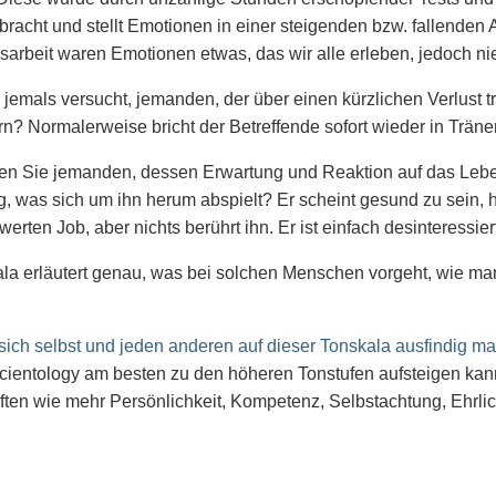
racht und stellt Emotionen in einer steigenden bzw. fallenden 
arbeit waren Emotionen etwas, das wir alle erleben, jedoch nie
jemals versucht, jemanden, der über einen kürzlichen Verlust tr
rn? Normalerweise bricht der Betreffende sofort wieder in Träne
n Sie jemanden, dessen Erwartung und Reaktion auf das Leben 
ig, was sich um ihn herum abspielt? Er scheint gesund zu sein, 
rten Job, aber nichts berührt ihn. Er ist einfach desinteressier
la erläutert genau, was bei solchen Menschen vorgeht, wie ma
ich selbst und jeden anderen auf dieser Tonskala ausfindig m
Scientology am besten zu den höheren Tonstufen aufsteigen ka
ten wie mehr Persönlichkeit, Kompetenz, Selbstachtung, Ehrlic