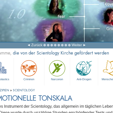
Zurück
Weiter
ramme,
die von der Scientology Kirche gefördert werden
olastics
Criminon
Narconon
Anti-Drogen
Mensche
ZIPIEN
»
SCIENTOLOGY
MOTIONELLE TONSKALA
es Instrument der Scientology, das allgemein im täglichen Leben
Diese wurde durch unzählige Stunden erschöpfender Tests und