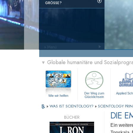
GRÖSSE?
» Menü
Globale humanitäre und Sozialprog
▼
Der Weg zum
Applied Sch
Wie wir helfen
Glücklichsein
»
WAS IST SCIENTOLOGY?
»
SCIENTOLOGY PRIN
DIE E
BÜCHER
Ein weiter
Tonskala. 