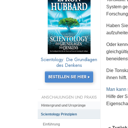
System geb
Forschungs
Haben Sie 
aufzuheite
Oder kenne
gleichgült
Scientology: Die Grundlagen
beneidenswe
des Denkens
Die Tonska
BESTELLEN SIE HIER »
ihnen hilft.
Man kann s
Hilfe der 
ANSCHAUUNGEN UND PRAXIS
Eigenschaf
Hintergrund und Ursprünge
Scientology Prinzipien
Einführung
« Zurück