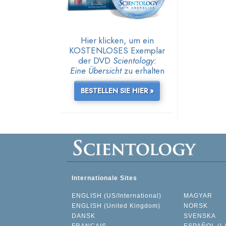
Hier klicken, um ein
KOSTENLOSES Exemplar
der DVD
Scientology:
Eine Übersicht
zu erhalten
BESTELLEN SIE HIER »
Internationale Sites
ENGLISH (US/International)
MAGYAR
ENGLISH (United Kingdom)
NORSK
DANSK
SVENSKA