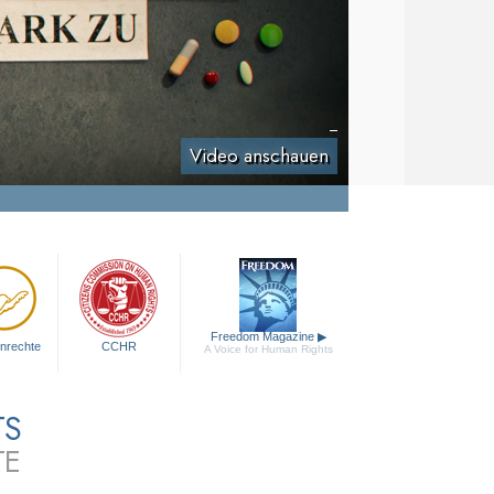
Video anschauen
Freedom Magazine
▶
nrechte
CCHR
A Voice for Human Rights
TS
TE