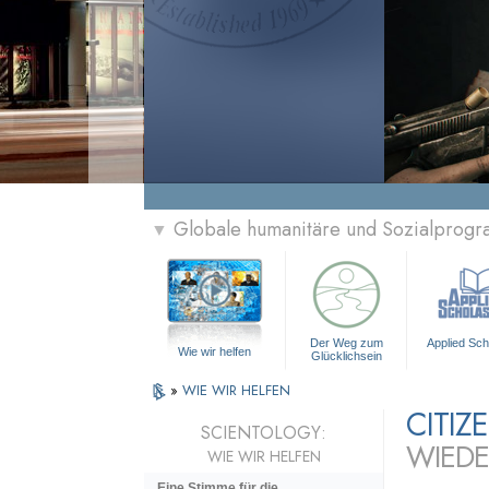
Globale humanitäre und Sozialprog
▼
Der Weg zum
Applied Sch
Wie wir helfen
Glücklichsein
»
WIE WIR HELFEN
CITI
SCIENTOLOGY:
WIEDE
WIE WIR HELFEN
Eine Stimme für die