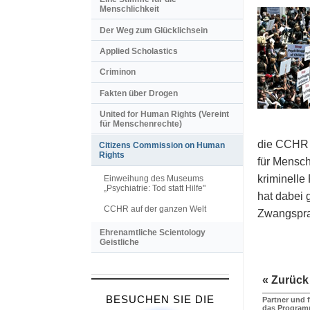
Menschlichkeit
Der Weg zum Glücklichsein
Applied Scholastics
Criminon
Fakten über Drogen
United for Human Rights (Vereint
für Menschenrechte)
die CCHR 
Citizens Commission on Human
Rights
für Mensche
kriminelle
Einweihung des Museums
„Psychiatrie: Tod statt Hilfe"
hat dabei 
CCHR auf der ganzen Welt
Zwangspra
Ehrenamtliche Scientology
Geistliche
« Zurück
BESUCHEN SIE DIE
Partner und 
das Progra