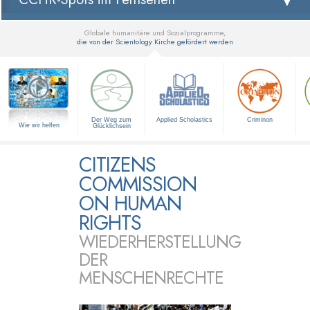
Globale humanitäre und Sozialprogramme,
die von der Scientology Kirche gefördert werden
▼
Der Weg zum
Applied Scholastics
Criminon
Wie wir helfen
Glücklichsein
CITIZENS
COMMISSION
ON HUMAN
RIGHTS
WIEDERHERSTELLUNG
DER
MENSCHENRECHTE