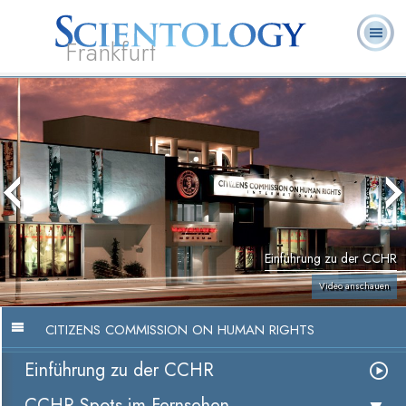
Frankfurt
L. Ron
Was ist
Ehrenamtliche
Häufig gestellte
Bücher
Hubbard
Scientology?
Geistliche
Fragen
Einführung zu der CCHR
Video anschauen
CITIZENS COMMISSION ON HUMAN RIGHTS
Einführung zu der CCHR
CCHR-Spots im Fernsehen