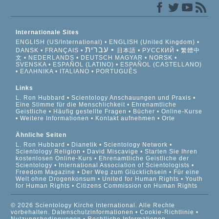
Internationale Sites
ENGLISH (US/International)
ENGLISH (United Kingdom)
עברית
DANSK
FRANÇAIS
日本語
РУССКИЙ
繁體中
文
NEDERLANDS
DEUTSCH
MAGYAR
NORSK
SVENSKA
ESPAÑOL (LATINO)
ESPAÑOL (CASTELLANO)
ΕΛΛΗΝΙΚA
ITALIANO
PORTUGUÊS
Links
L. Ron Hubbard
Scientology Anschauungen und Praxis
Eine Stimme für die Menschlichkeit
Ehrenamtliche
Geistliche
Häufig gestellte Fragen
Bücher
Online-Kurse
Weitere Informationen
Kontakt aufnehmen
Orte
Ähnliche Seiten
L. Ron Hubbard
Dianetik
Scientology Network
Scientology Religion
David Miscavige
Starten Sie Ihren
kostenlosen Online-Kurs
Ehrenamtliche Geistliche der
Scientology
International Association of Scientologists
Freedom Magazine
Der Weg zum Glücklichsein
Für eine
Welt ohne Drogenkonsum
United for Human Rights
Youth
for Human Rights
Citizens Commission on Human Rights
© 2026 Scientology Kirche International. Alle Rechte
vorbehalten.
Datenschutzinformationen
•
Cookie-Richtlinie
•