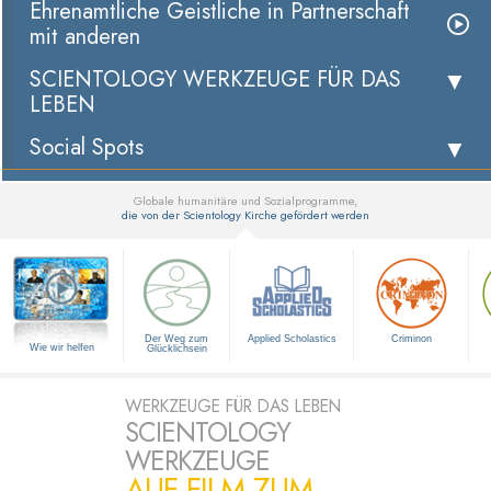
Ehrenamtliche Geistliche in Partnerschaft
mit anderen
SCIENTOLOGY WERKZEUGE FÜR DAS
LEBEN
Social Spots
Globale humanitäre und Sozialprogramme,
die von der Scientology Kirche gefördert werden
▼
Der Weg zum
Applied Scholastics
Criminon
Wie wir helfen
Glücklichsein
WERKZEUGE FÜR DAS LEBEN
SCIENTOLOGY
WERKZEUGE
AUF FILM ZUM