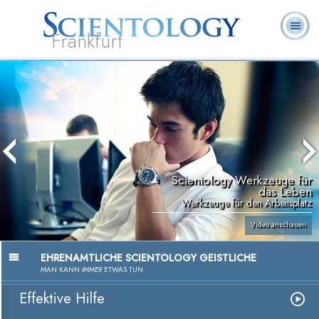
Frankfurt
L. Ron
Was ist
Ehrenamtliche
Häufig gestellte
Bücher
Hubbard
Scientology?
Geistliche
Fragen
Scientology Werkzeuge für
das Leben
Werkzeuge für den Arbeitsplatz
Video anschauen
EHRENAMTLICHE SCIENTOLOGY GEISTLICHE
MAN KANN
IMMER
ETWAS TUN
Effektive Hilfe