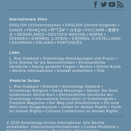
Internationale Sites
ENGLISH (US/International)
ENGLISH (United Kingdom)
עברית
DANSK
FRANÇAIS
日本語
РУССКИЙ
繁體中
文
NEDERLANDS
DEUTSCH
MAGYAR
NORSK
SVENSKA
ESPAÑOL (LATINO)
ESPAÑOL (CASTELLANO)
ΕΛΛΗΝΙΚA
ITALIANO
PORTUGUÊS
Links
L. Ron Hubbard
Scientology Anschauungen und Praxis
Eine Stimme für die Menschlichkeit
Ehrenamtliche
Geistliche
Häufig gestellte Fragen
Bücher
Online-Kurse
Weitere Informationen
Kontakt aufnehmen
Orte
Ähnliche Seiten
L. Ron Hubbard
Dianetik
Scientology Network
Scientology Religion
David Miscavige
Starten Sie Ihren
kostenlosen Online-Kurs
Ehrenamtliche Geistliche der
Scientology
International Association of Scientologists
Freedom Magazine
Der Weg zum Glücklichsein
Für eine
Welt ohne Drogenkonsum
United for Human Rights
Youth
for Human Rights
Citizens Commission on Human Rights
© 2026 Scientology Kirche International. Alle Rechte
vorbehalten.
Datenschutzinformationen
•
Cookie-Richtlinie
•