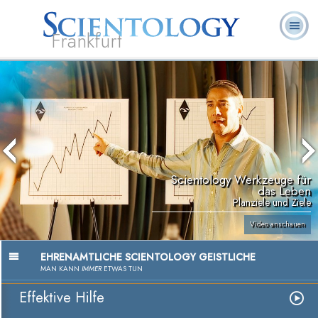
Frankfurt
L. Ron
Was ist
Ehrenamtliche
Häufig gestellte
Bücher
Hubbard
Scientology?
Geistliche
Fragen
Scientology Werkzeuge für
das Leben
Planziele und Ziele
Video anschauen
EHRENAMTLICHE SCIENTOLOGY GEISTLICHE
MAN KANN
IMMER
ETWAS TUN
Effektive Hilfe