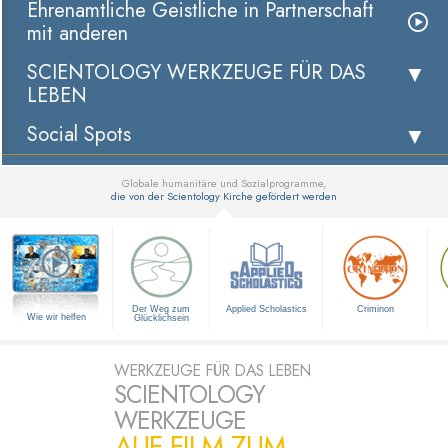
Ehrenamtliche Geistliche in Partnerschaft
mit anderen
SCIENTOLOGY WERKZEUGE FÜR DAS
LEBEN
Social Spots
Globale humanitäre und Sozialprogramme,
die von der Scientology Kirche gefördert werden
▼
Der Weg zum
Applied Scholastics
Criminon
Wie wir helfen
Glücklichsein
WERKZEUGE FÜR DAS LEBEN
SCIENTOLOGY
WERKZEUGE
AUF FILM ZUM