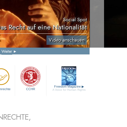
Social Spot
as Recht auf eine Nationalität
Video anschauen
Weiter
Freedom Magazine
▶
nrechte
CCHR
A Voice for Human Rights
NRECHTE,