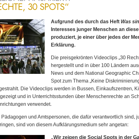
ECHTE, 30 SPOTS“
Aufgrund des durch das Heft
Was si
Interesses junger Menschen an dies
produziert, je einer über jedes der 
Erklärung.
Die preisgekrönten Videoclips „30 Rech
hergestellt und in über 100 Ländern ausg
News und dem National Geographic Cha
Spot zum Thema „Keine Diskriminierun
estrahlt. Die Videoclips werden in Bussen, Einkaufszentren, K
gezeigt und in Unterrichtsstunden über Menschenrechte an Sc
nrichtungen verwendet.
 Pädagogen und Amtspersonen, die dafür verantwortlich sind
ringen, sind von diesem Aufklärungsmedium sehr angetan:
„Wir zeigen die Social Spots in der G