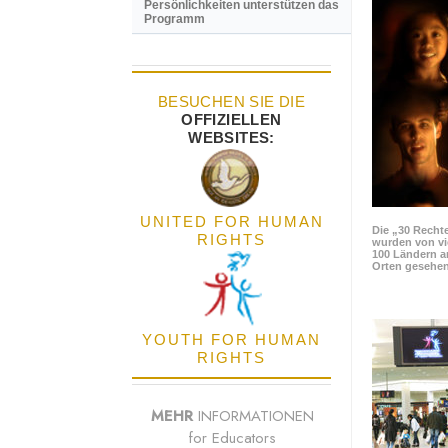
Persönlichkeiten unterstützen das
Programm
BESUCHEN SIE DIE
OFFIZIELLEN
WEBSITES:
UNITED FOR HUMAN
Die „30 Rechte
RIGHTS
wurden von vi
100 Ländern a
Orten gesehen
YOUTH FOR HUMAN
RIGHTS
MEHR
INFORMATIONEN
for Educators