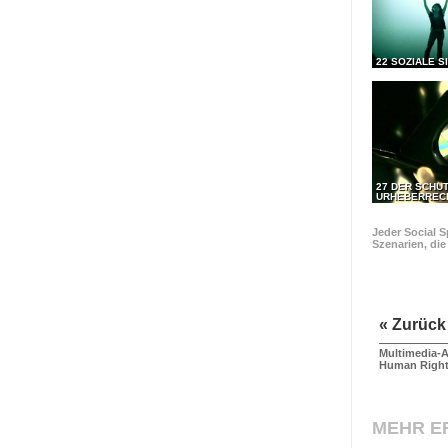
22 SOZIALE S
27 DER SCHU
URHEBERREC
Jeder Social S
Szenarien, di
« Zurück
Multimedia-A
Human Righ
MEHR E