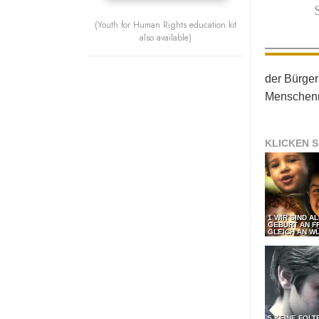
(Youth for Human Rights education kit
also available)
der Bürger
Menschenr
KLICKEN S
1 WIR SIND A
GEBURT AN F
GLEICH AN WÜ
5 KEINE FOLT