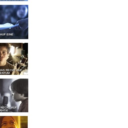
 AUF EINE
E
DAS RECHT AUF
GENTUM
 RECHT AUF
RATIE