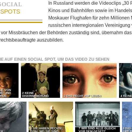
In Russland werden die Videoclips „30 R
SOCIAL
Kinos und Bahnhöfen sowie im Handels
SPOTS
Moskauer Flughafen für zehn Millionen 
russischen interregionalen Vereinigun
 vor Missbräuchen der Behörden zuständig sind, übernahm das 
echtsbeauftragte auszubilden.
IE AUF EINEN SOCIAL SPOT, UM DAS VIDEO ZU SEHEN
LLE VON
REI UND
2 KEINE
RDE...
DISKRIMINIERUNG
3 DAS RECHT AUF LEBEN
4 KEIN
6 SIE HABEN RECHTE,
7 WIR SIND ALLE GLEICH
8 DAS
EGAL WO SIE SIND
VOR DEM GESETZ
IHRE 
ER