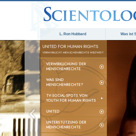
L. Ron Hubbard
Was ist 
UNITED FOR HUMAN RIGHTS
VERWIRKLICHT MENSCHENRECHTE WELTWEIT
VERWIRKLICHUNG DER
MENSCHENRECHTE
WAS SIND
MENSCHENRECHTE?
TV-SOCIAL-SPOTS VON
YOUTH FOR HUMAN RIGHTS
UNITED
UNTERSTÜTZUNG DER
MENSCHENRECHTE