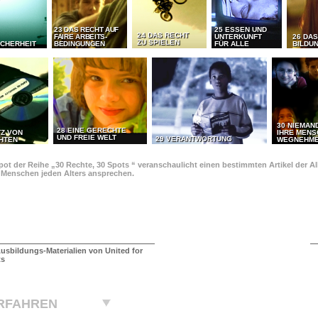
23 DAS RECHT AUF
25 ESSEN UND
24 DAS RECHT
FAIRE ARBEITS-
UNTERKUNFT
26 DAS
ZU SPIELEN
ICHERHEIT
BEDINGUNGEN
FÜR ALLE
BILDU
30 NIEMAN
28 EINE GERECHTE
TZ VON
IHRE MEN
UND FREIE WELT
29 VERANTWORTUNG
HTEN
WEGNEHM
pot der Reihe „30 Rechte, 30 Spots “ veranschaulicht einen bestimmten Artikel der 
e Menschen jeden Alters ansprechen.
usbildungs-Materialien von United for
ts
RFAHREN