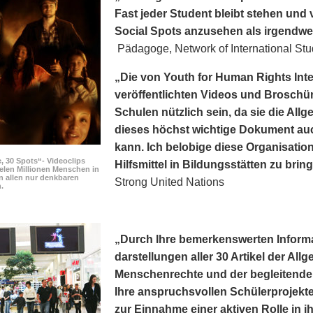
Fast jeder Student bleibt stehen und v
Social Spots anzusehen als irgendwe
Pädagoge, Network of International Stu
„Die von Youth for Human Rights Int
veröffentlichten Videos und Broschür
Schulen nützlich sein, da sie die Al
dieses höchst wichtige Dokument au
kann. Ich belobige diese Organisation
, 30 Spots“- Videoclips
Hilfsmittel in Bildungsstätten zu brin
elen Millionen Menschen in
n allen nur denkbaren
Strong United Nations
.
„Durch Ihre bemerkens­werten Inform
darstellungen aller 30 Artikel der Al
Menschenrechte und der begleitenden
Ihre anspruchsvollen Schülerprojekte
zur Einnahme einer aktiven Rolle in