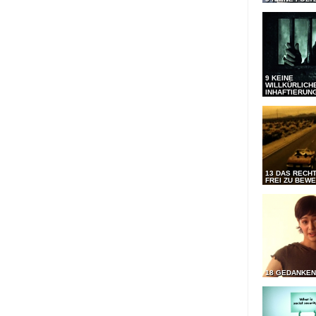
9 KEINE
WILLKÜRLICH
INHAFTIERUN
13 DAS RECHT
FREI ZU BEW
18 GEDANKEN