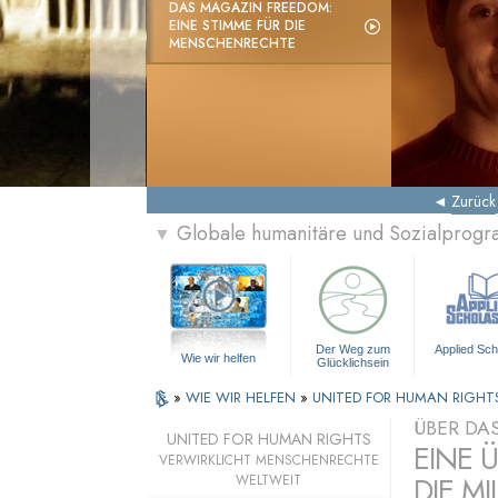
DAS MAGAZIN FREEDOM:
EINE STIMME FÜR DIE
MENSCHENRECHTE
Zurück
Globale humanitäre und Sozialprog
▼
Der Weg zum
Applied Sch
Wie wir helfen
Glücklichsein
»
WIE WIR HELFEN
»
UNITED FOR HUMAN RIGHT
ÜBER DA
UNITED FOR HUMAN RIGHTS
EINE 
VERWIRKLICHT MENSCHENRECHTE
DIE MI
WELTWEIT