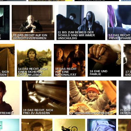
11 BIS ZUM BEWEIS DER
E
10 DAS RECHT AUF EIN
SCHULD SIND WIR IMMER
12 DAS RECHT
G
GERICHTSVERFAHREN
UNSCHULDIG
PRIVATSPHÄR
14 DAS RECHT, SICH
15 DAS RECHT
16 EHE UND
, SICH
EINEN SICHEREN
AUF EINE
17 
FAMILIE
EGEN
ORT ZUM LEBEN...
NATIONALITÄT
EI
19 DAS RECHT, SICH
21 DAS
FREIHEIT
FREI ZU ÄUSSERN
20 VERSAMMLUNGSFREIHEIT
DEMOK