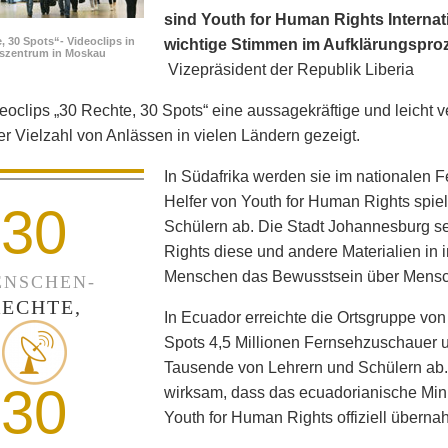
sind Youth for Human Rights Internati
, 30 Spots“- Videoclips in
wichtige Stimmen im Aufklärungspro
fszentrum in Moskau
Vizepräsident der Republik Liberia
eoclips „30 Rechte, 30 Spots“ eine aussagekräftige und leicht v
ner Vielzahl von Anlässen in vielen Ländern gezeigt.
In Südafrika werden sie im nationalen 
Helfer von Youth for Human Rights spie
30
Schülern ab. Die Stadt Johannesburg set
Rights diese und andere Materialien in
Menschen das Bewusstsein über Mensc
NSCHEN-
RECHTE,
In Ecuador erreichte die Ortsgruppe von
Spots 4,5 Millionen Fernsehzuschauer un
Tausende von Lehrern und Schülern ab
30
wirksam, dass das ecuadorianische Min
Youth for Human Rights offiziell überna