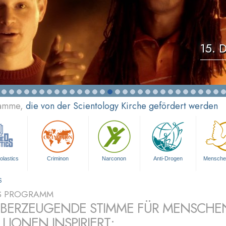
15. D
ramme,
die von der Scientology Kirche gefördert werden
olastics
Criminon
Narconon
Anti-Drogen
Mensche
S
S PROGRAMM
ÜBERZEUGENDE STIMME FÜR MENSCHE
LLIONEN INSPIRIERT: