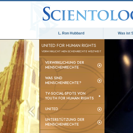
L. Ron Hubbard
Was ist 
UNITED FOR HUMAN RIGHTS
VERWIRKLICHT MENSCHENRECHTE WELTWEIT
VERWIRKLICHUNG DER
MENSCHENRECHTE
WAS SIND
MENSCHENRECHTE?
TV-SOCIAL-SPOTS VON
YOUTH FOR HUMAN RIGHTS
UNITED
UNTERSTÜTZUNG DER
MENSCHENRECHTE