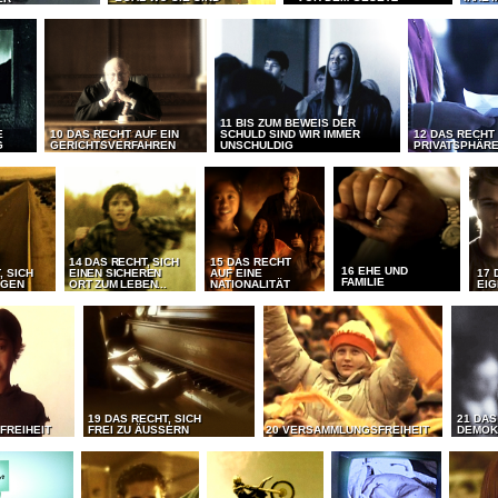
11 BIS ZUM BEWEIS DER
E
10 DAS RECHT AUF EIN
SCHULD SIND WIR IMMER
12 DAS RECHT
G
GERICHTSVERFAHREN
UNSCHULDIG
PRIVATSPHÄR
14 DAS RECHT, SICH
15 DAS RECHT
16 EHE UND
, SICH
EINEN SICHEREN
AUF EINE
17 
FAMILIE
EGEN
ORT ZUM LEBEN...
NATIONALITÄT
EI
19 DAS RECHT, SICH
21 DAS
FREIHEIT
FREI ZU ÄUSSERN
20 VERSAMMLUNGSFREIHEIT
DEMOK