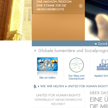
DAS MAGAZIN FREEDOM:
EINE STIMME FÜR DIE
MENSCHENRECHTE
Zurück
Globale humanitäre und Sozialprog
▼
Der Weg zum
Applied Sch
Wie wir helfen
Glücklichsein
»
WIE WIR HELFEN
»
UNITED FOR HUMAN RIGHT
ÜBER DA
UNITED FOR HUMAN RIGHTS
EINE 
VERWIRKLICHT MENSCHENRECHTE
DIE MI
WELTWEIT