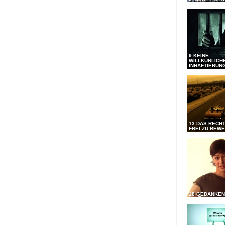
9 KEINE
WILLKÜRLICH
INHAFTIERUN
13 DAS RECHT
FREI ZU BEW
18 GEDANKEN