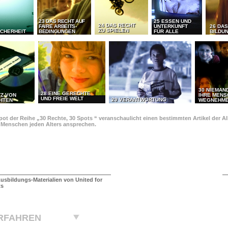
23 DAS RECHT AUF
25 ESSEN UND
24 DAS RECHT
FAIRE ARBEITS-
UNTERKUNFT
26 DAS
ZU SPIELEN
ICHERHEIT
BEDINGUNGEN
FÜR ALLE
BILDU
30 NIEMAN
28 EINE GERECHTE
TZ VON
IHRE MEN
UND FREIE WELT
29 VERANTWORTUNG
HTEN
WEGNEHM
pot der Reihe „30 Rechte, 30 Spots “ veranschaulicht einen bestimmten Artikel der 
e Menschen jeden Alters ansprechen.
usbildungs-Materialien von United for
ts
RFAHREN