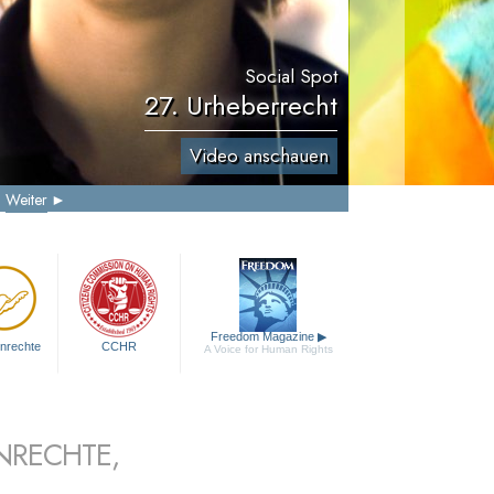
Social Spot
27. Urheberrecht
Video anschauen
Weiter
Freedom Magazine
▶
nrechte
CCHR
A Voice for Human Rights
NRECHTE,