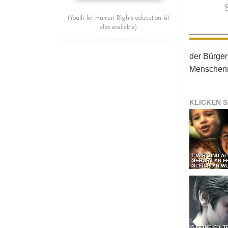
(Youth for Human Rights education kit
also available)
der Bürger
Menschenr
KLICKEN S
1 WIR SIND A
GEBURT AN F
GLEICH AN WÜ
5 KEINE FOLT