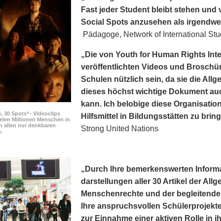
Fast jeder Student bleibt stehen und v
Social Spots anzusehen als irgendwe
Pädagoge, Network of International Stu
„Die von Youth for Human Rights Int
veröffentlichten Videos und Broschür
Schulen nützlich sein, da sie die Al
dieses höchst wichtige Dokument au
kann. Ich belobige diese Organisation
, 30 Spots“- Videoclips
Hilfsmittel in Bildungsstätten zu brin
elen Millionen Menschen in
n allen nur denkbaren
Strong United Nations
.
„Durch Ihre bemerkens­werten Inform
darstellungen aller 30 Artikel der Al
Menschenrechte und der begleitenden
Ihre anspruchsvollen Schülerprojekte
zur Einnahme einer aktiven Rolle in