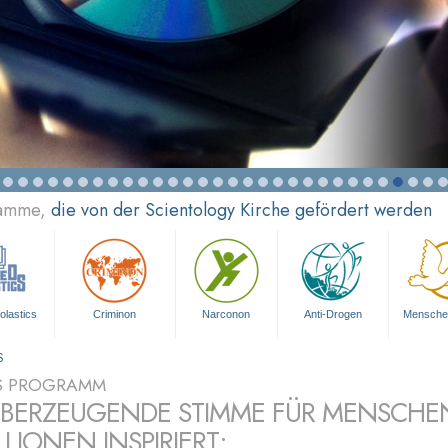
ramme,
die von der Scientology Kirche gefördert werden
olastics
Criminon
Narconon
Anti-Drogen
Mensche
S
S PROGRAMM
ÜBERZEUGENDE STIMME FÜR MENSCHE
LLIONEN INSPIRIERT: