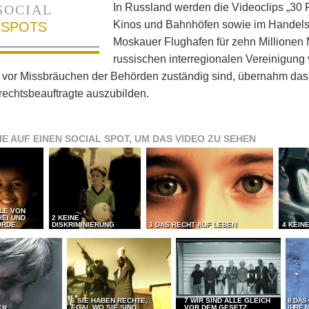
In Russland werden die Videoclips „30 R
SOCIAL
Kinos und Bahnhöfen sowie im Handels
SPOTS
Moskauer Flughafen für zehn Millionen 
russischen interregionalen Vereinigun
 vor Missbräuchen der Behörden zuständig sind, übernahm das 
echtsbeauftragte auszubilden.
IE AUF EINEN SOCIAL SPOT, UM DAS VIDEO ZU SEHEN
LLE VON
REI UND
2 KEINE
RDE...
DISKRIMINIERUNG
3 DAS RECHT AUF LEBEN
4 KEIN
6 SIE HABEN RECHTE,
7 WIR SIND ALLE GLEICH
8 DAS
EGAL WO SIE SIND
VOR DEM GESETZ
IHRE 
ER