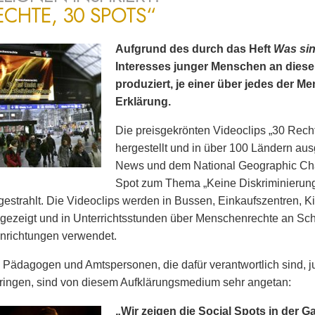
ECHTE, 30 SPOTS“
Aufgrund des durch das Heft
Was si
Interesses junger Menschen an dies
produziert, je einer über jedes der 
Erklärung.
Die preisgekrönten Videoclips „30 Rech
hergestellt und in über 100 Ländern ausg
News und dem National Geographic Cha
Spot zum Thema „Keine Diskriminierun
estrahlt. Die Videoclips werden in Bussen, Einkaufszentren, K
gezeigt und in Unterrichtsstunden über Menschenrechte an Sc
nrichtungen verwendet.
 Pädagogen und Amtspersonen, die dafür verantwortlich sind
ringen, sind von diesem Aufklärungsmedium sehr angetan:
„Wir zeigen die Social Spots in der G