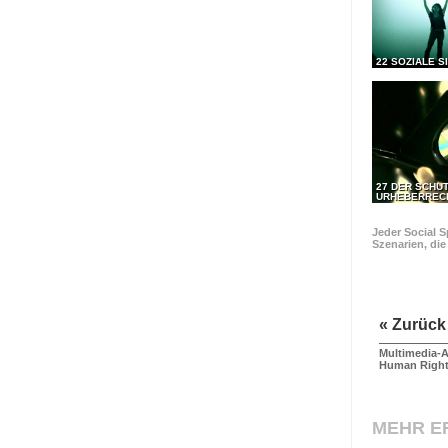
22 SOZIALE S
27 DER SCHU
URHEBERREC
Jeder Social S
Szenarien, di
« Zurück
Multimedia-A
Human Righ
MEHR E