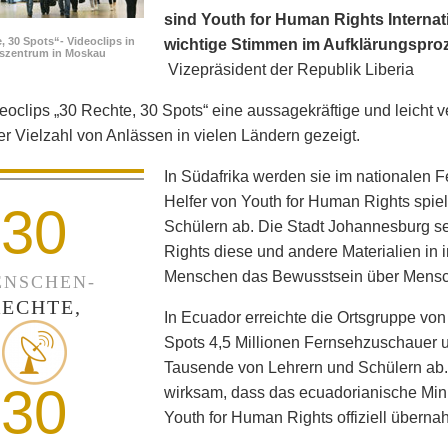
sind Youth for Human Rights Internati
, 30 Spots“- Videoclips in
wichtige Stimmen im Aufklärungspro
fszentrum in Moskau
Vizepräsident der Republik Liberia
eoclips „30 Rechte, 30 Spots“ eine aussagekräftige und leicht v
ner Vielzahl von Anlässen in vielen Ländern gezeigt.
In Südafrika werden sie im nationalen 
Helfer von Youth for Human Rights spie
30
Schülern ab. Die Stadt Johannesburg set
Rights diese und andere Materialien in
Menschen das Bewusstsein über Mensc
NSCHEN-
RECHTE,
In Ecuador erreichte die Ortsgruppe von
Spots 4,5 Millionen Fernsehzuschauer un
Tausende von Lehrern und Schülern ab
30
wirksam, dass das ecuadorianische Min
Youth for Human Rights offiziell überna