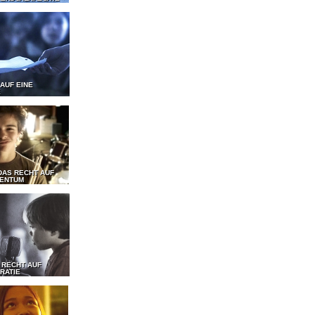
 AUF EINE
E
DAS RECHT AUF
GENTUM
 RECHT AUF
RATIE