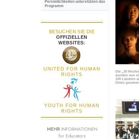
Persönlichkeiten unterstützen das
Programm
BESUCHEN SIE DIE
OFFIZIELLEN
WEBSITES:
UNITED FOR HUMAN
Die „30 Rechte
RIGHTS
wurden von vi
100 Ländern a
Orten gesehen
YOUTH FOR HUMAN
RIGHTS
MEHR
INFORMATIONEN
for Educators