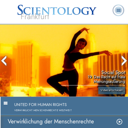
Frankfurt
L. Ron
Was ist
Ehrenamtliche
Häufig gestellte
Bücher
Hubbard
Scientology?
Geistliche
Fragen
Social Spot
19. Das Recht auf freie
Meinungsäußerung
Video anschauen
UNITED FOR HUMAN RIGHTS
VERWIRKLICHT MENSCHENRECHTE WELTWEIT
Verwirklichung der Menschenrechte