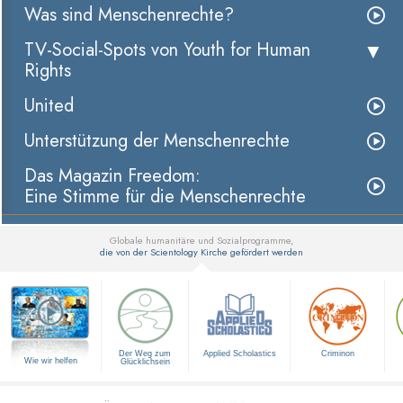
Was sind Menschenrechte?
TV-Social-Spots von Youth for Human
Rights
United
Unterstützung der Menschenrechte
Das Magazin Freedom:
Eine Stimme für die Menschenrechte
Globale humanitäre und Sozialprogramme,
die von der Scientology Kirche gefördert werden
▼
Der Weg zum
Applied Scholastics
Criminon
Wie wir helfen
Glücklichsein