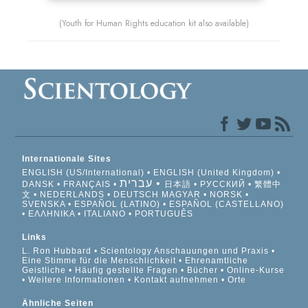
(Youth for Human Rights education kit also available)
Internationale Sites
ENGLISH (US/International)
ENGLISH (United Kingdom)
עברית
DANSK
FRANÇAIS
日本語
РУССКИЙ
繁體中
文
NEDERLANDS
DEUTSCH
MAGYAR
NORSK
SVENSKA
ESPAÑOL (LATINO)
ESPAÑOL (CASTELLANO)
ΕΛΛΗΝΙΚA
ITALIANO
PORTUGUÊS
Links
L. Ron Hubbard
Scientology Anschauungen und Praxis
Eine Stimme für die Menschlichkeit
Ehrenamtliche
Geistliche
Häufig gestellte Fragen
Bücher
Online-Kurse
Weitere Informationen
Kontakt aufnehmen
Orte
Ähnliche Seiten