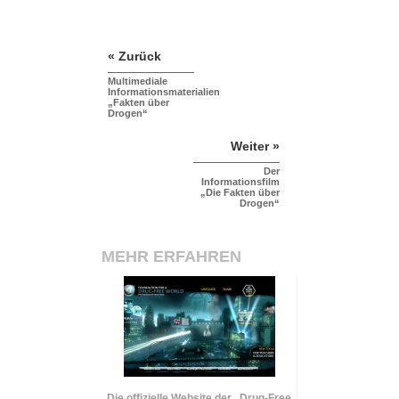
« Zurück
Multimediale
Informationsmaterialien
„Fakten über
Drogen“
Weiter »
Der
Informationsfilm
„Die Fakten über
Drogen“
MEHR ERFAHREN
Die offizielle Website der „Drug-Free