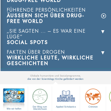
DRUG-FREE WORLD
FÜHRENDE PERSÖNLICHKEITEN
ÄUSSERN SICH ÜBER DRUG-
FREE WORLD
„SIE SAGTEN ... – ES WAR EINE
LÜGE“
SOCIAL SPOTS
FAKTEN ÜBER DROGEN
WIRKLICHE LEUTE, WIRKLICHE
GESCHICHTEN
Globale humanitäre und Sozialprogramme,
die von der Scientology Kirche gefördert werden
▼
Der Weg zum
Applied Scholastics
Criminon
Wie wir helfen
Glücklichsein