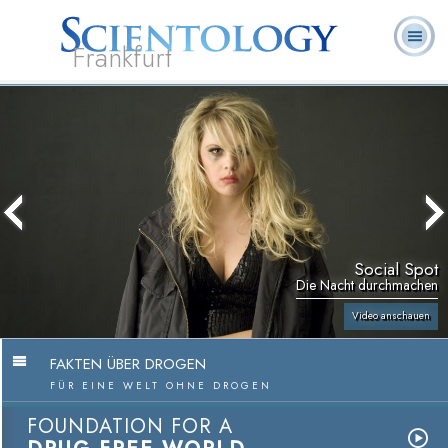
Frankfurt
L. Ron
Was ist
Ehrenamtliche
Häufig gestellte
Bücher
Hubbard
Scientology?
Geistliche
Fragen
Social Spot
Die Nacht durchmachen
Video anschauen
FAKTEN ÜBER DROGEN
FÜR EINE WELT OHNE DROGEN
FOUNDATION FOR A