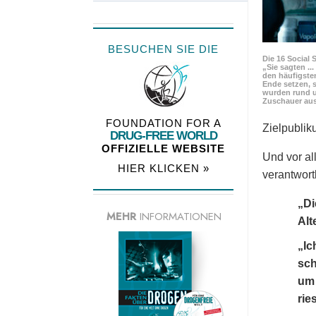
BESUCHEN SIE DIE
Die 16 Social 
„Sie sagten ..
den häufigste
Ende setzen, s
wurden rund u
Zuschauer aus
FOUNDATION FOR A
Zielpubli
DRUG-FREE WORLD
OFFIZIELLE WEBSITE
Und vor al
HIER KLICKEN »
verantwortl
„Di
MEHR
INFORMATIONEN
Alt
„Ic
sch
um 
rie