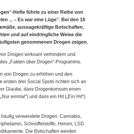
gen“-Hefte führte zu einer Reihe von
en ... – Es war eine Lüge“. Bei den 16
gemäße, aussagekräftige Botschaften,
hten und auf eindringliche Weise die
häufigsten genommenen Drogen zeigen.
von Drogen wirksam verhindern und
l des „Fakten über Drogen“-Programms.
gen von Drogen zu erhöhen und den
ersten drei Social Spots richten sich an
: der Glaube, dass Drogenkonsum einen
„Nur einmal“) und dass ein Hit („Ein Hit“)
m häufig verwendete Drogen: Cannabis,
mphetamin, Schnüffelstoffe, Heroin, LSD
Medikamente. Die Botschaften werden