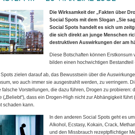
Die Wirksamkeit der „Fakten über Dro
Social Spots mit dem Slogan „Sie sagt
Social Spots handelt es sich um zeit
die sich direkt an junge Menschen ric
destruktiven Auswirkungen der am 
Diese Botschaften können Erstkonsum 
bilden einen hochwichtigen Bestandtei
 Spots zielen darauf ab, das Bewusstsein über die Auswirkun
um, wo auch immer sie ausgestrahlt werden, zu verringern. Die 
 falsche Vorstellungen, die dazu führen, Drogen zu probieren
 („Beliebt“), dass ein Drogen-High nicht zur Abhängigkeit führt (
t schaden kann.
In den anderen Social Spots geht es u
Alkohol, Ecstasy, Kokain, Crack, Metha
und den Missbrauch rezeptpflichtiger 