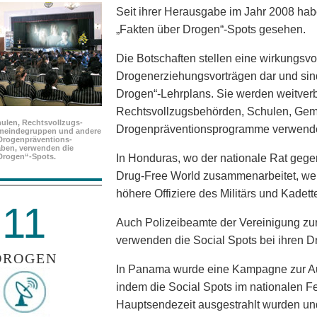
Seit ihrer Herausgabe im Jahr 2008 ha
„Fakten über Drogen“-Spots gesehen.
Die Botschaften stellen eine wirkungsvo
Drogenerziehungsvorträgen dar und sind
Drogen“-Lehrplans. Sie werden weitverb
Rechtsvollzugsbehörden, Schulen, Ge
ulen, Rechtsvollzugs­
Drogenpräventionsprogramme verwende
meindegruppen und andere
Drogenpräventions­
ben, verwenden die
Drogen“-Spots.
In Honduras, wo der nationale Rat gege
Drug-Free World zusammenarbeitet, werd
höhere Offiziere des Militärs und Kadet
11
Auch Polizeibeamte der Vereinigung zu
verwenden die Social Spots bei ihren D
DROGEN
In Panama wurde eine Kampagne zur Au
indem die Social Spots im nationalen 
Hauptsendezeit ausgestrahlt wurden un