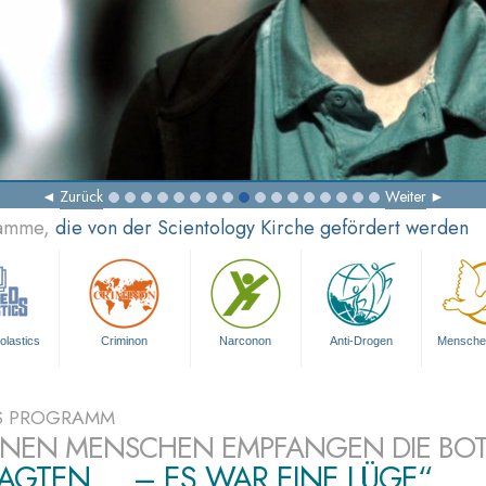
Zurück
Weiter
ramme,
die von der Scientology Kirche gefördert werden
olastics
Criminon
Narconon
Anti-Drogen
Mensche
S PROGRAMM
ONEN MENSCHEN EMPFANGEN DIE BO
SAGTEN ... – ES WAR EINE LÜGE“