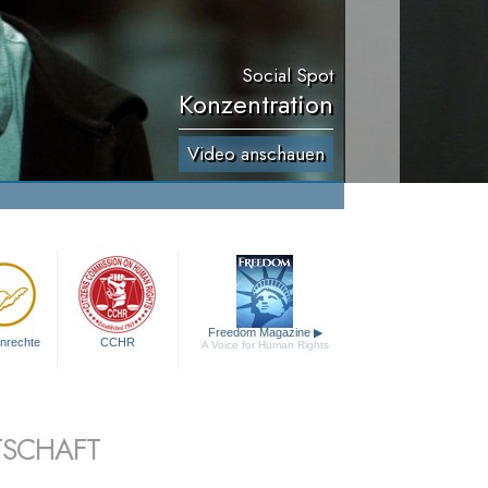
Social Spot
Konzentration
Video anschauen
Freedom Magazine
▶
nrechte
CCHR
A Voice for Human Rights
TSCHAFT