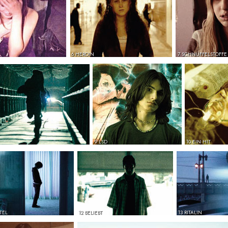
6 HEROIN
7 SCHNÜFFELSTOFFE
9 LSD
10 EIN HIT
TEL
12 BELIEBT
13 RITALIN