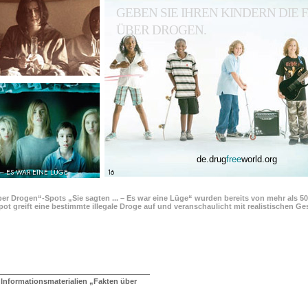
GEBEN SIE IHREN KINDERN DIE
ÜBER DROGEN.
de.drug
free
world.org
 – ES WAR EINE LÜGE
16
ber Drogen“-Spots „Sie sagten ... – Es war eine Lüge“ wurden bereits von mehr als 5
pot greift eine bestimmte illegale Droge auf und veranschaulicht mit realistischen 
 Informationsmaterialien „Fakten über