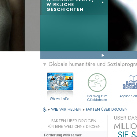
WIRKLICHE
GESCHICHTEN
Globale humanitäre und Sozialprog
▼
Der Weg zum
Applied Sch
Wie wir helfen
Glücklichsein
»
WIE WIR HELFEN
»
FAKTEN ÜBER DROGEN
ÜBER DA
FAKTEN ÜBER DROGEN
MILLI
FÜR EINE WELT OHNE DROGEN
„SIE 
Förderung wirksamer