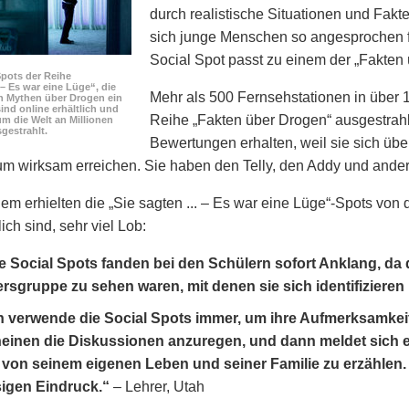
durch realistische Situationen und Fakte
sich junge Menschen so angesprochen f
Social Spot passt zu einem der „Fakten
Spots der Reihe
. – Es war eine Lüge“, die
Mehr als 500 Fernsehstationen in über 
n Mythen über Drogen ein
ind online erhältlich und
Reihe „Fakten über Drogen“ ausgestrahl
m die Welt an Millionen
gestrahlt.
Bewertungen erhalten, weil sie sich üb
kum wirksam erreichen. Sie haben den Telly, den Addy und an
lem erhielten die „Sie sagten ... – Es war eine Lüge“-Spots von
ich sind, sehr viel Lob:
e Social Spots fanden bei den Schülern sofort Anklang, da
ersgruppe zu sehen waren, mit denen sie sich identifizieren
h verwende die Social Spots immer, um ihre Aufmerksamkei
einen die Diskussionen anzuregen, und dann meldet sich 
von seinem eigenen Leben und seiner Familie zu erzählen. 
sigen Eindruck.“
– Lehrer, Utah