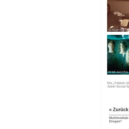
14 MARIHUANA
15 SIE SAGTEN
Die „Fakten ü
Jeder Social S
« Zurück
Multimediale
Drogen“