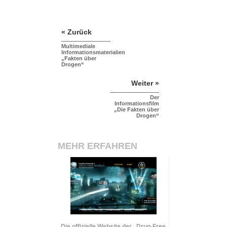
« Zurück
Multimediale
Informationsmaterialien
„Fakten über
Drogen“
Weiter »
Der
Informationsfilm
„Die Fakten über
Drogen“
MEHR ERFAHREN
Die offizielle Website der „Drug-Free