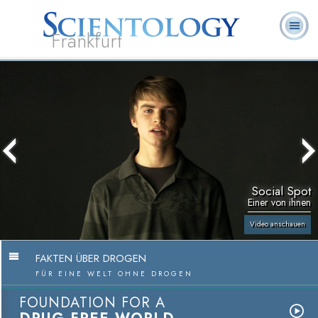
Frankfurt
L. Ron
Was ist
Ehrenamtliche
Häufig gestellte
Bücher
Hubbard
Scientology?
Geistliche
Fragen
Social Spot
Einer von ihnen
Video anschauen
FAKTEN ÜBER DROGEN
FÜR EINE WELT OHNE DROGEN
FOUNDATION FOR A