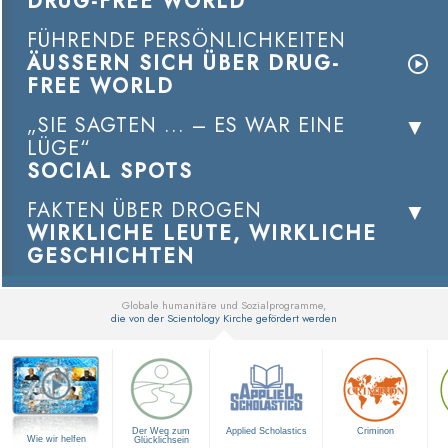
DRUG-FREE WORLD
FÜHRENDE PERSÖNLICHKEITEN
ÄUSSERN SICH ÜBER DRUG-
FREE WORLD
„SIE SAGTEN ... – ES WAR EINE
LÜGE“
SOCIAL SPOTS
FAKTEN ÜBER DROGEN
WIRKLICHE LEUTE, WIRKLICHE
GESCHICHTEN
Globale humanitäre und Sozialprogramme,
die von der Scientology Kirche gefördert werden
▼
Der Weg zum
Applied Scholastics
Criminon
Wie wir helfen
Glücklichsein