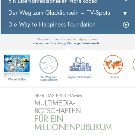
Ein überkonfessioneller Moralkodex
Der Weg zum Glücklichsein –
TV-Spots
Die Way to Happiness Foundation
Globale humanitäre und Sozialprogramme,
die von der Scientology Kirche gefördert werden
▼
Der Weg zum
Applied Scholastics
Criminon
Wie wir helfen
Glücklichsein
ÜBER DAS PROGRAMM
MULTIMEDIA-
BOTSCHAFTEN
FÜR EIN
MILLIONENPUBLIKUM