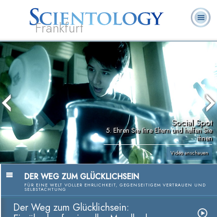
Frankfurt
L. Ron
Was ist
Ehrenamtliche
Häufig gestellte
Bücher
Hubbard
Scientology?
Geistliche
Fragen
Social Spot
5. Ehren Sie Ihre Eltern und helfen Sie
ihnen
Video anschauen
DER WEG ZUM GLÜCKLICHSEIN
FÜR EINE WELT VOLLER EHRLICHKEIT, GEGENSEITIGEM VERTRAUEN UND
SELBSTACHTUNG
Der Weg zum Glücklichsein: