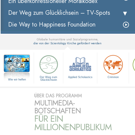
Ein überkonfessioneller Moralkodex
Der Weg zum Glücklichsein –
TV-Spots
Die Way to Happiness Foundation
Globale humanitäre und Sozialprogramme,
die von der Scientology Kirche gefördert werden
▼
Der Weg zum
Applied Scholastics
Criminon
Wie wir helfen
Glücklichsein
ÜBER DAS PROGRAMM
MULTIMEDIA-
BOTSCHAFTEN
FÜR EIN
MILLIONENPUBLIKUM