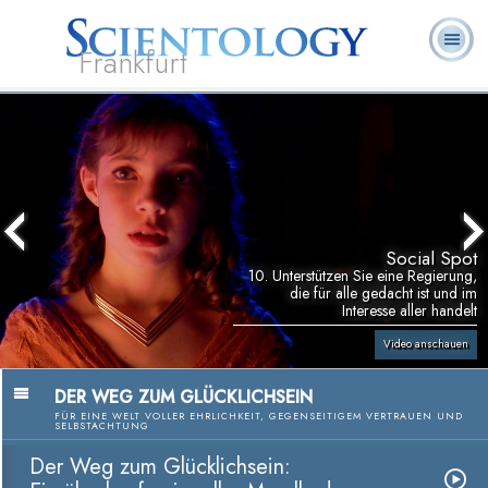
Frankfurt
L. Ron
Was ist
Ehrenamtliche
Häufig gestellte
Bücher
Hubbard
Scientology?
Geistliche
Fragen
Social Spot
10. Unterstützen Sie eine Regierung,
die für alle gedacht ist und im
Interesse aller handelt
Video anschauen
DER WEG ZUM GLÜCKLICHSEIN
FÜR EINE WELT VOLLER EHRLICHKEIT, GEGENSEITIGEM VERTRAUEN UND
SELBSTACHTUNG
Der Weg zum Glücklichsein: