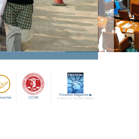
Freedom Magazine
▶
nrechte
CCHR
A Voice for Human Rights