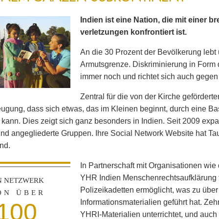
Indien ist eine Nation, die mit einer 
verletzungen konfrontiert ist.
An die 30 Prozent der Bevölkerung lebt 
Armutsgrenze. Diskriminierung in Form d
immer noch und richtet sich auch gegen
Zentral für die von der Kirche geförder
ugung, dass sich etwas, das im Kleinen beginnt, durch eine 
 kann. Dies zeigt sich ganz besonders in Indien. Seit 2009 exp
und angegliederte Gruppen. Ihre Social Network Website hat Ta
nd.
In Partnerschaft mit Organisationen wie
YHR Indien Menschenrechtsaufklärung 
N NETZWERK
Polizeikadetten ermöglicht, was zu übe
ON ÜBER
Informationsmaterialien geführt hat. Ze
100
YHRI-Materialien unterrichtet, und auch 