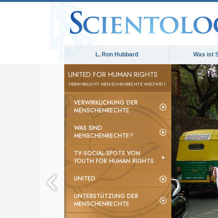
L. Ron Hubbard
Was ist 
UNITED FOR HUMAN RIGHTS
VERWIRKLICHT MENSCHENRECHTE WELTWEIT
VERWIRKLICHUNG DER
MENSCHENRECHTE
WAS SIND
MENSCHENRECHTE?
TV-SOCIAL-SPOTS VON
YOUTH FOR HUMAN RIGHTS
UNITED
UNTERSTÜTZUNG DER
MENSCHENRECHTE