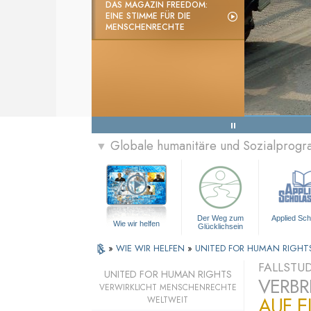
DAS MAGAZIN FREEDOM:
EINE STIMME FÜR DIE
MENSCHENRECHTE
Globale humanitäre und Sozialprog
▼
Der Weg zum
Applied Sch
Wie wir helfen
Glücklichsein
»
WIE WIR HELFEN
»
UNITED FOR HUMAN RIGH
FALLSTUD
UNITED FOR HUMAN RIGHTS
VERBR
VERWIRKLICHT MENSCHENRECHTE
AUF 
WELTWEIT