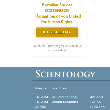
Bestellen Sie das
KOSTENLOSE
Informationskit von United
for Human Rights.
KIT BESTELLEN »
(Youth for Human Rights education kit
also available)
Internationale Sites
ENGLISH (US/International)
MAGYAR
ENGLISH (United Kingdom)
NORSK
DANSK
SVENSKA