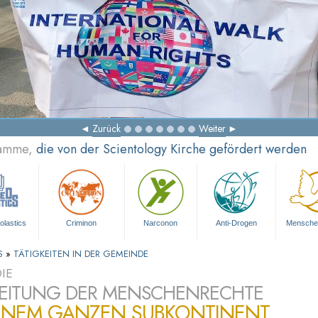
Zurück
Weiter
ramme,
die von der Scientology Kirche gefördert werden
olastics
Criminon
Narconon
Anti-Drogen
Mensche
TS
»
TÄTIGKEITEN IN DER GEMEINDE
IE
EITUNG DER MENSCHENRECHTE
EINEM GANZEN SUBKONTINENT