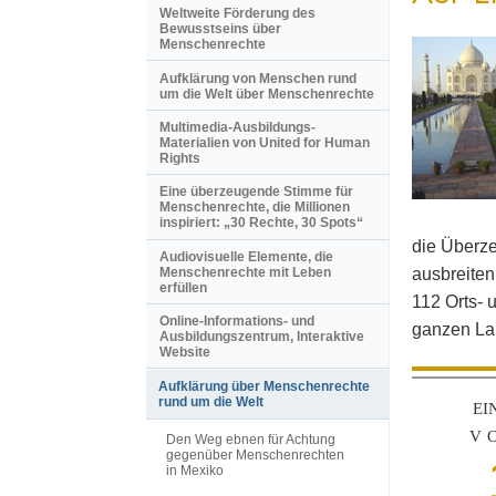
Weltweite Förderung des
Bewusstseins über
Menschenrechte
Aufklärung von Menschen rund
um die Welt über Menschenrechte
Multimedia-Ausbildungs-
Materialien von United for Human
Rights
Eine überzeugende Stimme für
Menschenrechte, die Millionen
inspiriert: „30 Rechte, 30 Spots“
die Überze
Audiovisuelle Elemente, die
Menschenrechte mit Leben
ausbreiten
erfüllen
112 Orts- 
Online-Informations- und
ganzen La
Ausbildungszentrum, Interaktive
Website
Aufklärung über Menschenrechte
rund um die Welt
EI
V
Den Weg ebnen für Achtung
gegenüber Menschenrechten
in Mexiko