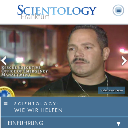
Frankfurt
L. Ron
Was ist
Ehrenamtliche
Häufig gestellte
Bücher
Hubbard
Scientology?
Geistliche
Fragen
Video anschauen
SCIENTOLOGY:
WIE WIR HELFEN
EINFÜHRUNG