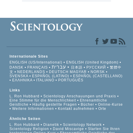
Internationale Sites
ENGLISH (US/International)
ENGLISH (United Kingdom)
עברית
DANSK
FRANÇAIS
日本語
РУССКИЙ
繁體中
文
NEDERLANDS
DEUTSCH
MAGYAR
NORSK
SVENSKA
ESPAÑOL (LATINO)
ESPAÑOL (CASTELLANO)
ΕΛΛΗΝΙΚA
ITALIANO
PORTUGUÊS
Links
L. Ron Hubbard
Scientology Anschauungen und Praxis
Eine Stimme für die Menschlichkeit
Ehrenamtliche
Geistliche
Häufig gestellte Fragen
Bücher
Online-Kurse
Weitere Informationen
Kontakt aufnehmen
Orte
Ähnliche Seiten
L. Ron Hubbard
Dianetik
Scientology Network
Scientology Religion
David Miscavige
Starten Sie Ihren